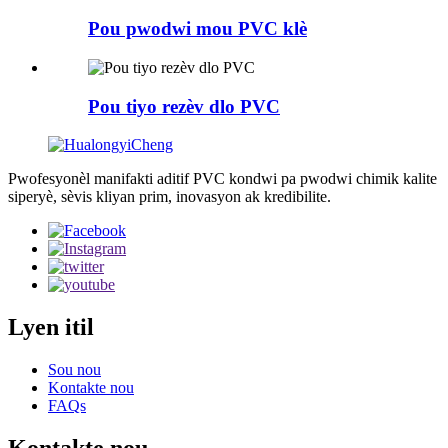
Pou pwodwi mou PVC klè
Pou tiyo rezèv dlo PVC
Pwofesyonèl manifakti aditif PVC kondwi pa pwodwi chimik kalite
siperyè, sèvis kliyan prim, inovasyon ak kredibilite.
Lyen itil
Sou nou
Kontakte nou
FAQs