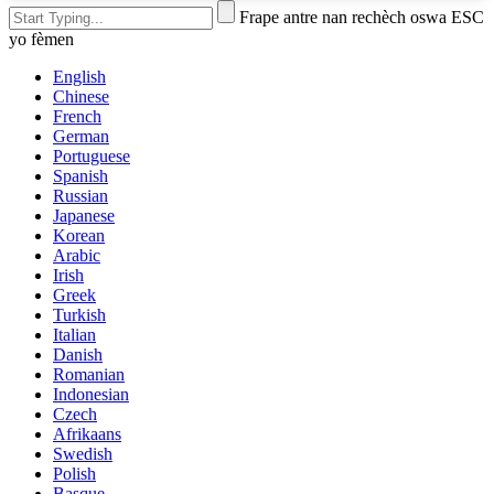
Frape antre nan rechèch oswa ESC
yo fèmen
English
Chinese
French
German
Portuguese
Spanish
Russian
Japanese
Korean
Arabic
Irish
Greek
Turkish
Italian
Danish
Romanian
Indonesian
Czech
Afrikaans
Swedish
Polish
Basque