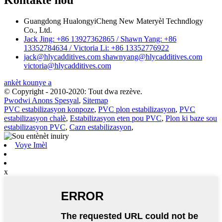
Kontakte nou
Guangdong HualongyiCheng New Materyèl Techndlogy
Co., Ltd.
Jack Jing: +86 13927362865 / Shawn Yang: +86
13352784634 / Victoria Li: +86 13352776922
jack@hlycadditives.com shawnyang@hlycadditives.com
victoria@hlycadditives.com
ankèt kounye a
© Copyright - 2010-2020: Tout dwa rezève.
Pwodwi Anons Spesyal
,
Sitemap
PVC estabilizasyon konpoze
,
PVC plon estabilizasyon
,
PVC
estabilizasyon chalè
,
Estabilizasyon eten pou PVC
,
Plon ki baze sou
estabilizasyon PVC
,
Cazn estabilizasyon
,
Voye Imèl
x