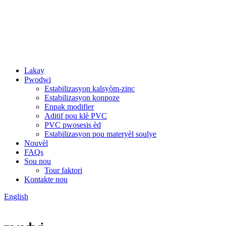
Lakay
Pwodwi
Estabilizasyon kalsyòm-zinc
Estabilizasyon konpoze
Enpak modifier
Aditif pou klè PVC
PVC pwosesis èd
Estabilizasyon pou materyèl soulye
Nouvèl
FAQs
Sou nou
Tour faktori
Kontakte nou
English