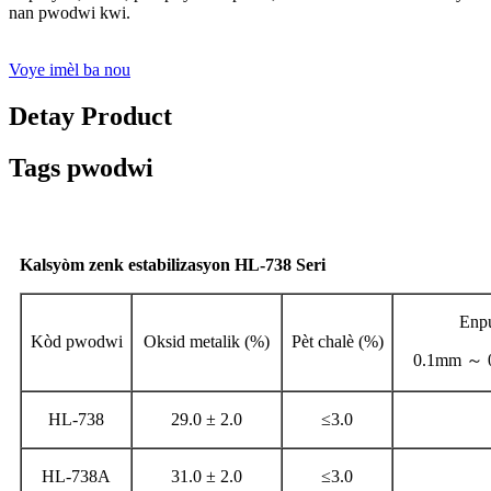
nan pwodwi kwi.
Voye imèl ba nou
Detay Product
Tags pwodwi
Kalsyòm zenk estabilizasyon HL-738 Seri
Enpu
Kòd pwodwi
Oksid metalik (%)
Pèt chalè (%)
0.1mm ～ 0
HL-738
29.0 ± 2.0
≤3.0
HL-738A
31.0 ± 2.0
≤3.0