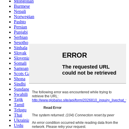
Mongolian
Burmese
Nepali
Norwegian
Pashto
Persian
Punjabi
Serbian
Sesotho
Sinhala
Slovak
Slovenian
Somali
Samoan
Scots Gaelic
Shona
Sindhi
Sundanese
Swahili
Tajik
Tamil
Telugu
Thai
Ukrainian
Urdu