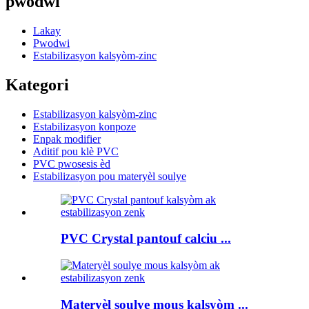
pwodwi
Lakay
Pwodwi
Estabilizasyon kalsyòm-zinc
Kategori
Estabilizasyon kalsyòm-zinc
Estabilizasyon konpoze
Enpak modifier
Aditif pou klè PVC
PVC pwosesis èd
Estabilizasyon pou materyèl soulye
PVC Crystal pantouf calciu ...
Materyèl soulye mous kalsyòm ...