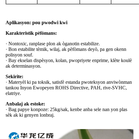
Aplikasyon: pou pwodwi kwi
Karakteristik pèfòmans:
· Nontoxic, ranplase plon ak òganotin estabilize.
· Bon estabilite tèmik, wilaj, ak pèfòmans deyò, pa gen okenn
polisyon souf.
· Bay ekselan dispèsyon, kolan, pwopriyete enprime, klète koulè
ak determinasyon.
Sekirite:
· Materyèl ki pa toksik, satisfè estanda pwoteksyon anviwònman
tankou Inyon Ewopeyen ROHS Directive, PAH, rive-SVHC,
elatriye.
Anbalaj ak estoke:
· Bag papye konpoze: 25kg/sak, kenbe anba sele nan yon plas
sèk ak ki genyen lonbraj.