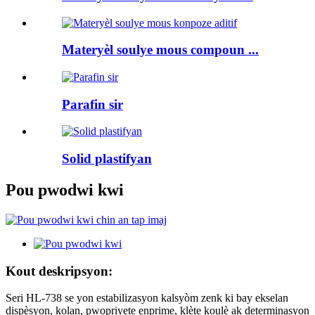
Materyèl soulye mous compoun ...
Parafin sir
Solid plastifyan
Pou pwodwi kwi
Kout deskripsyon:
Seri HL-738 se yon estabilizasyon kalsyòm zenk ki bay ekselan
dispèsyon, kolan, pwopriyete enprime, klète koulè ak determinasyon