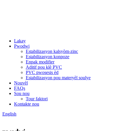
Lakay
Pwodwi
Estabilizasyon kalsyòm-zinc
Estabilizasyon konpoze
Enpak modifier
Aditif pou klè PVC
PVC pwosesis èd
Estabilizasyon pou materyèl soulye
Nouvèl
FAQs
Sou nou
Tour faktori
Kontakte nou
English