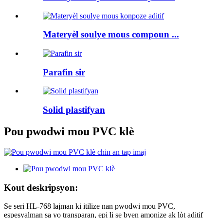
Materyèl soulye mous compoun ...
Parafin sir
Solid plastifyan
Pou pwodwi mou PVC klè
Kout deskripsyon:
Se seri HL-768 lajman ki itilize nan pwodwi mou PVC,
espesyalman sa yo transparan, epi li se byen amonize ak lòt aditif