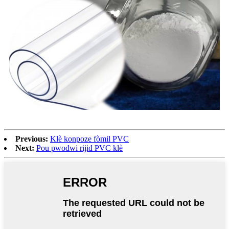
Previous:
Klè konpoze fòmil PVC
Next:
Pou pwodwi rijid PVC klè