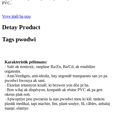
PVC.
Voye imèl ba nou
Detay Product
Tags pwodwi
Karakteristik pèfòmans:
· Safe ak nontoxic, ranplase Ba/Zn, Ba/Cd, ak estabilize
organotin.
· Anti-Verdigris, anti-idroliz, bay segondè transparans san yo pa
pwodwi bwouya ak sant.
· Ekselan retansyon koulè, ki bezwen yon dòz pi ba.
· Bon wilaj ak dispèsyon, konpatib ak résine PVC ak pa gen
okenn plak-soti.
· Apwopriye pou pwosesis la nan pwodwi mou ki klè, tankou
plastik medikal, tapi machin, fim, plant soulye, fil, câbles, anbalaj
manje, elatriye.