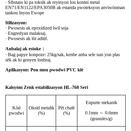
· Sibstans ki pa toksik ak reyinyon lou kontni metal
EN71/EN1122/EPA3050B ak estanda pwoteksyon anviwònman
tankou Inyon Ewope
Itilizasyon:
· Pwosesis ak epoxidized lwil soja
· Engredyan malaksaj.
· Pwosesis ak lòt aditif.
Anbalaj ak estoke
：
· Bag papye konpoze: 25kg/sak, kenbe anba sele nan yon plas
sèk ak ki genyen lonbraj.
Aplikasyon: Pou mou pwodwi PVC klè
Kalsyòm Zenk estabilizasyon HL-768 Seri
Enpurte mekanik
Kòd
Oksid metalik
Pèt chalè
0.1mm ～ 0.6mm
pwodwi
(%)
(%)
(granules/g)