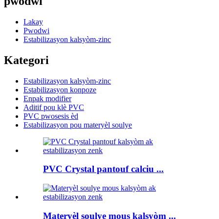
pwodwi
Lakay
Pwodwi
Estabilizasyon kalsyòm-zinc
Kategori
Estabilizasyon kalsyòm-zinc
Estabilizasyon konpoze
Enpak modifier
Aditif pou klè PVC
PVC pwosesis èd
Estabilizasyon pou materyèl soulye
PVC Crystal pantouf calciu ...
Materyèl soulye mous kalsyòm ...