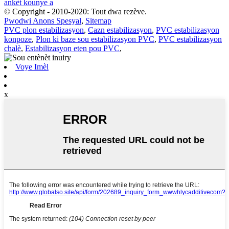
ankèt kounye a
© Copyright - 2010-2020: Tout dwa rezève.
Pwodwi Anons Spesyal
,
Sitemap
PVC plon estabilizasyon
,
Cazn estabilizasyon
,
PVC estabilizasyon
konpoze
,
Plon ki baze sou estabilizasyon PVC
,
PVC estabilizasyon
chalè
,
Estabilizasyon eten pou PVC
,
Voye Imèl
x