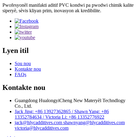
Pwofesyonèl manifakti aditif PVC kondwi pa pwodwi chimik kalite
siperyè, sèvis kliyan prim, inovasyon ak kredibilite.
Lyen itil
Sou nou
Kontakte nou
FAQs
Kontakte nou
Guangdong HualongyiCheng New Materyèl Techndlogy
Co., Ltd.
Jack Jing: +86 13927362865 / Shawn Yang: +86
13352784634 / Victoria Li: +86 13352776922
jack@hlycadditives.com shawnyang@hlycadditives.com
victoria@hlycadditives.com