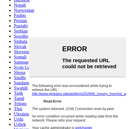
Nepali
Norwegian
Pashto
Persian
Punjabi
Serbian
Sesotho
Sinhala
Slovak
Slovenian
Somali
Samoan
Scots Gaelic
Shona
Sindhi
Sundanese
Swahili
Tajik
Tamil
Telugu
Thai
Ukrainian
Urdu
Uzbek