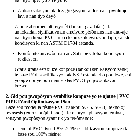
nan tiyo upvc yo amelyore.
Anti-oksidasyon ak dezagregasyon ranfòsman: pwolonje
lavi a nan tiyo deyò
Ajoute absorbers iltravyolèt (tankou gaz Titàn) ak
antioksidan siyifikativman amelyore pèfòmans nan anti-aje
nan tiyo drenaj PVC anba ekspoze ak ewozyon lapli, satisfè
kondisyon ki nan ASTM D1784 estanda.
Konfòmite anviwònman an: Satisipe Global kondisyon
regilasyon
Gratis-gratis estabilize konpoze (tankou seri kalsyòm zenk)
te pase ROHs sètifikasyon ak NSF estanda dlo pou bwè, epi
yo apwopriye pou manje-klas PVC tiyo pwodiksyon
bezwen.
2. Gid pou pwopòsyon estabilize konpoze yo te ajoute | PVC
PIPE Fòmil Optimizasyon Plan
Baze sou modèl la résine PVC (tankou SG-5, SG-8), teknoloji
pwosesis (extrusion/piki bòdi) ak senaryo aplikasyon tèminal,
solisyon pwopòsyon syantifik yo rekòmande:
Jeneral PVC tiyo: 1.8% -2.5% estabilizasyon konpoze (ki
baze sou 100% résine)