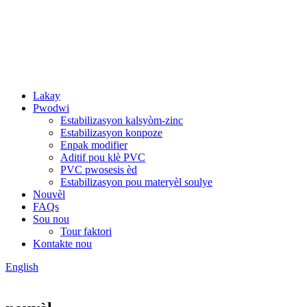
Lakay
Pwodwi
Estabilizasyon kalsyòm-zinc
Estabilizasyon konpoze
Enpak modifier
Aditif pou klè PVC
PVC pwosesis èd
Estabilizasyon pou materyèl soulye
Nouvèl
FAQs
Sou nou
Tour faktori
Kontakte nou
English