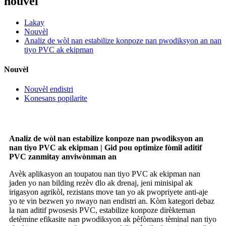
nouvèl
Lakay
Nouvèl
Analiz de wòl nan estabilize konpoze nan pwodiksyon an nan
tiyo PVC ak ekipman
Nouvèl
Nouvèl endistri
Konesans popilarite
Analiz de wòl nan estabilize konpoze nan pwodiksyon an
nan tiyo PVC ak ekipman | Gid pou optimize fòmil aditif
PVC zanmitay anviwònman an
Avèk aplikasyon an toupatou nan tiyo PVC ak ekipman nan
jaden yo nan bilding rezèv dlo ak drenaj, jeni minisipal ak
irigasyon agrikòl, rezistans move tan yo ak pwopriyete anti-aje
yo te vin bezwen yo nwayo nan endistri an. Kòm kategori debaz
la nan aditif pwosesis PVC, estabilize konpoze dirèkteman
detèmine efikasite nan pwodiksyon ak pèfòmans tèminal nan tiyo