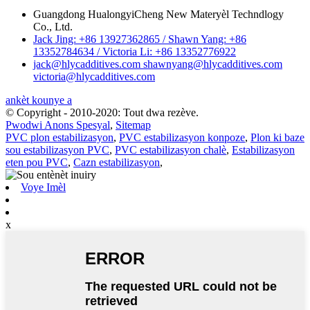
Guangdong HualongyiCheng New Materyèl Techndlogy
Co., Ltd.
Jack Jing: +86 13927362865 / Shawn Yang: +86
13352784634 / Victoria Li: +86 13352776922
jack@hlycadditives.com shawnyang@hlycadditives.com
victoria@hlycadditives.com
ankèt kounye a
© Copyright - 2010-2020: Tout dwa rezève.
Pwodwi Anons Spesyal
,
Sitemap
PVC plon estabilizasyon
,
PVC estabilizasyon konpoze
,
Plon ki baze
sou estabilizasyon PVC
,
PVC estabilizasyon chalè
,
Estabilizasyon
eten pou PVC
,
Cazn estabilizasyon
,
Voye Imèl
x