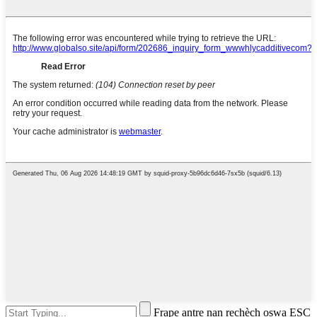
Frape antre nan rechèch oswa ESC