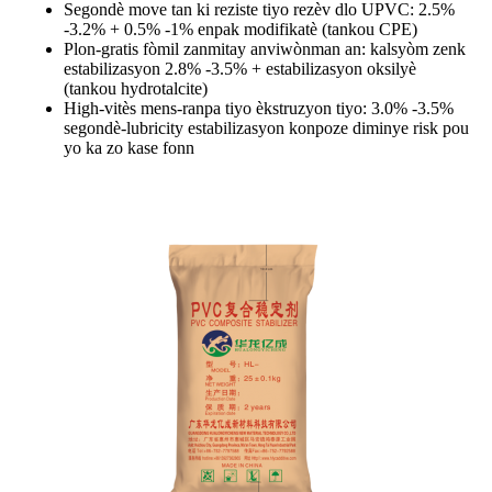
Segondè move tan ki reziste tiyo rezèv dlo UPVC: 2.5%
-3.2% + 0.5% -1% enpak modifikatè (tankou CPE)
Plon-gratis fòmil zanmitay anviwònman an: kalsyòm zenk
estabilizasyon 2.8% -3.5% + estabilizasyon oksilyè
(tankou hydrotalcite)
High-vitès mens-ranpa tiyo èkstruzyon tiyo: 3.0% -3.5%
segondè-lubricity estabilizasyon konpoze diminye risk pou
yo ka zo kase fonn