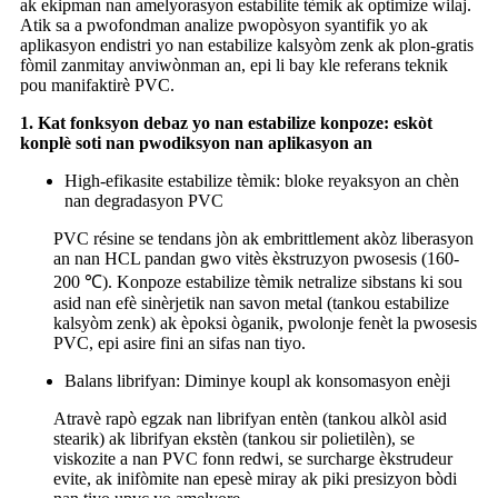
ak ekipman nan amelyorasyon estabilite tèmik ak optimize wilaj.
Atik sa a pwofondman analize pwopòsyon syantifik yo ak
aplikasyon endistri yo nan estabilize kalsyòm zenk ak plon-gratis
fòmil zanmitay anviwònman an, epi li bay kle referans teknik
pou manifaktirè PVC.
1. Kat fonksyon debaz yo nan estabilize konpoze: eskòt
konplè soti nan pwodiksyon nan aplikasyon an
High-efikasite estabilize tèmik: bloke reyaksyon an chèn
nan degradasyon PVC
PVC résine se tendans jòn ak embrittlement akòz liberasyon
an nan HCL pandan gwo vitès èkstruzyon pwosesis (160-
200 ℃). Konpoze estabilize tèmik netralize sibstans ki sou
asid nan efè sinèrjetik nan savon metal (tankou estabilize
kalsyòm zenk) ak èpoksi òganik, pwolonje fenèt la pwosesis
PVC, epi asire fini an sifas nan tiyo.
Balans librifyan: Diminye koupl ak konsomasyon enèji
Atravè rapò egzak nan librifyan entèn (tankou alkòl asid
stearik) ak librifyan ekstèn (tankou sir polietilèn), se
viskozite a nan PVC fonn redwi, se surcharge èkstrudeur
evite, ak inifòmite nan epesè miray ak piki presizyon bòdi